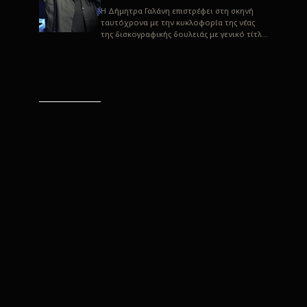
H Δήμητρα Γαλάνη επιστρέφει στη σκηνή
ταυτόχρονα με την κυκλοφορία της νέας
της δισκογραφικής δουλειάς με γενικό τίτλο
“Αλλιώς” σε στίχους του Παρασκε...
“Αλλιώς” / Δήμητρα Γαλάνη
(Στίχοι: Παρασκευάς
Καρασούλος)
Μουσική: Δήμητρα Γαλάνη, Χρυσόστομος
Μουράτογλου, Jun Miyake Πήραμε μια
πρώτη γεύση της δουλειάς τους, μέσα από
την έκδοση πριν από δύο μήνες περί...
Η Δήμητρα Γαλάνη live
“Αλλιώς”
H Δήμητρα Γαλάνη επιστρέφει στη σκηνή