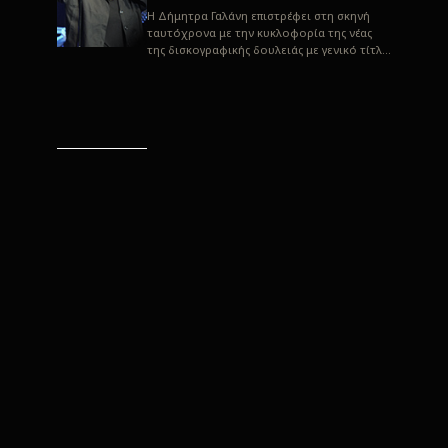
H Δήμητρα Γαλάνη επιστρέφει στη σκηνή
ταυτόχρονα με την κυκλοφορία της νέας
της δισκογραφικής δουλειάς με γενικό τίτλο
“Αλλιώς” σε στίχους του Παρασκε...
“Αλλιώς” / Δήμητρα Γαλάνη
(Στίχοι: Παρασκευάς
Καρασούλος)
Μουσική: Δήμητρα Γαλάνη, Χρυσόστομος
Μουράτογλου, Jun Miyake Πήραμε μια
πρώτη γεύση της δουλειάς τους, μέσα από
την έκδοση πριν από δύο μήνες περί...
Η Δήμητρα Γαλάνη live
“Αλλιώς”
H Δήμητρα Γαλάνη επιστρέφει στη σκηνή