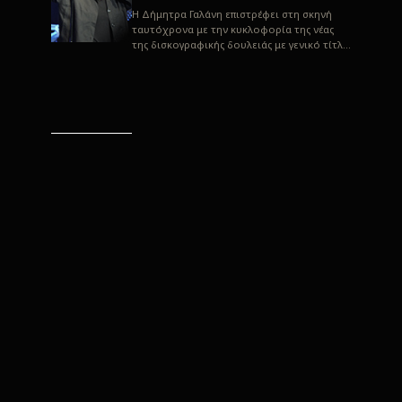
H Δήμητρα Γαλάνη επιστρέφει στη σκηνή
ταυτόχρονα με την κυκλοφορία της νέας
της δισκογραφικής δουλειάς με γενικό τίτλο
“Αλλιώς” σε στίχους του Παρασκε...
“Αλλιώς” / Δήμητρα Γαλάνη
(Στίχοι: Παρασκευάς
Καρασούλος)
Μουσική: Δήμητρα Γαλάνη, Χρυσόστομος
Μουράτογλου, Jun Miyake Πήραμε μια
πρώτη γεύση της δουλειάς τους, μέσα από
την έκδοση πριν από δύο μήνες περί...
Η Δήμητρα Γαλάνη live
“Αλλιώς”
H Δήμητρα Γαλάνη επιστρέφει στη σκηνή