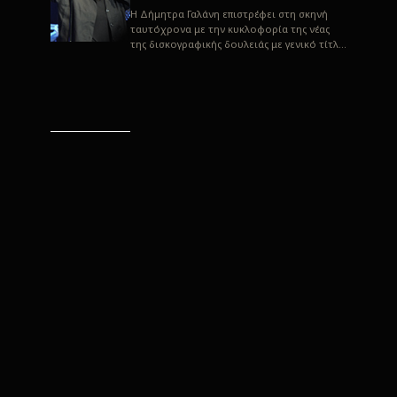
H Δήμητρα Γαλάνη επιστρέφει στη σκηνή
ταυτόχρονα με την κυκλοφορία της νέας
της δισκογραφικής δουλειάς με γενικό τίτλο
“Αλλιώς” σε στίχους του Παρασκε...
“Αλλιώς” / Δήμητρα Γαλάνη
(Στίχοι: Παρασκευάς
Καρασούλος)
Μουσική: Δήμητρα Γαλάνη, Χρυσόστομος
Μουράτογλου, Jun Miyake Πήραμε μια
πρώτη γεύση της δουλειάς τους, μέσα από
την έκδοση πριν από δύο μήνες περί...
Η Δήμητρα Γαλάνη live
“Αλλιώς”
H Δήμητρα Γαλάνη επιστρέφει στη σκηνή