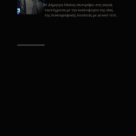
H Δήμητρα Γαλάνη επιστρέφει στη σκηνή
ταυτόχρονα με την κυκλοφορία της νέας
της δισκογραφικής δουλειάς με γενικό τίτλο
“Αλλιώς” σε στίχους του Παρασκε...
“Αλλιώς” / Δήμητρα Γαλάνη
(Στίχοι: Παρασκευάς
Καρασούλος)
Μουσική: Δήμητρα Γαλάνη, Χρυσόστομος
Μουράτογλου, Jun Miyake Πήραμε μια
πρώτη γεύση της δουλειάς τους, μέσα από
την έκδοση πριν από δύο μήνες περί...
Η Δήμητρα Γαλάνη live
“Αλλιώς”
H Δήμητρα Γαλάνη επιστρέφει στη σκηνή