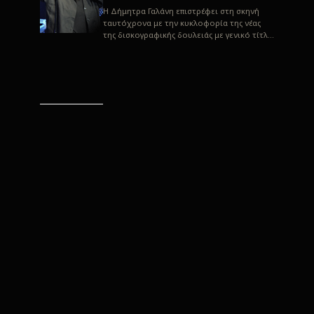
H Δήμητρα Γαλάνη επιστρέφει στη σκηνή
ταυτόχρονα με την κυκλοφορία της νέας
της δισκογραφικής δουλειάς με γενικό τίτλο
“Αλλιώς” σε στίχους του Παρασκε...
“Αλλιώς” / Δήμητρα Γαλάνη
(Στίχοι: Παρασκευάς
Καρασούλος)
Μουσική: Δήμητρα Γαλάνη, Χρυσόστομος
Μουράτογλου, Jun Miyake Πήραμε μια
πρώτη γεύση της δουλειάς τους, μέσα από
την έκδοση πριν από δύο μήνες περί...
Η Δήμητρα Γαλάνη live
“Αλλιώς”
H Δήμητρα Γαλάνη επιστρέφει στη σκηνή