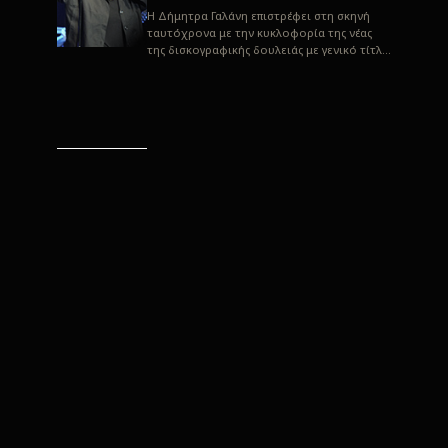
H Δήμητρα Γαλάνη επιστρέφει στη σκηνή
ταυτόχρονα με την κυκλοφορία της νέας
της δισκογραφικής δουλειάς με γενικό τίτλο
“Αλλιώς” σε στίχους του Παρασκε...
“Αλλιώς” / Δήμητρα Γαλάνη
(Στίχοι: Παρασκευάς
Καρασούλος)
Μουσική: Δήμητρα Γαλάνη, Χρυσόστομος
Μουράτογλου, Jun Miyake Πήραμε μια
πρώτη γεύση της δουλειάς τους, μέσα από
την έκδοση πριν από δύο μήνες περί...
Η Δήμητρα Γαλάνη live
“Αλλιώς”
H Δήμητρα Γαλάνη επιστρέφει στη σκηνή