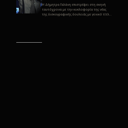
H Δήμητρα Γαλάνη επιστρέφει στη σκηνή
ταυτόχρονα με την κυκλοφορία της νέας
της δισκογραφικής δουλειάς με γενικό τίτλο
“Αλλιώς” σε στίχους του Παρασκε...
“Αλλιώς” / Δήμητρα Γαλάνη
(Στίχοι: Παρασκευάς
Καρασούλος)
Μουσική: Δήμητρα Γαλάνη, Χρυσόστομος
Μουράτογλου, Jun Miyake Πήραμε μια
πρώτη γεύση της δουλειάς τους, μέσα από
την έκδοση πριν από δύο μήνες περί...
Η Δήμητρα Γαλάνη live
“Αλλιώς”
H Δήμητρα Γαλάνη επιστρέφει στη σκηνή