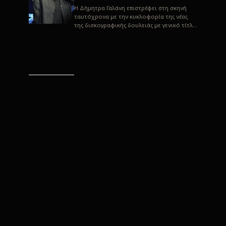
H Δήμητρα Γαλάνη επιστρέφει στη σκηνή
ταυτόχρονα με την κυκλοφορία της νέας
της δισκογραφικής δουλειάς με γενικό τίτλο
“Αλλιώς” σε στίχους του Παρασκε...
“Αλλιώς” / Δήμητρα Γαλάνη
(Στίχοι: Παρασκευάς
Καρασούλος)
Μουσική: Δήμητρα Γαλάνη, Χρυσόστομος
Μουράτογλου, Jun Miyake Πήραμε μια
πρώτη γεύση της δουλειάς τους, μέσα από
την έκδοση πριν από δύο μήνες περί...
Η Δήμητρα Γαλάνη live
“Αλλιώς”
H Δήμητρα Γαλάνη επιστρέφει στη σκηνή