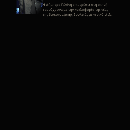
H Δήμητρα Γαλάνη επιστρέφει στη σκηνή
ταυτόχρονα με την κυκλοφορία της νέας
της δισκογραφικής δουλειάς με γενικό τίτλο
“Αλλιώς” σε στίχους του Παρασκε...
“Αλλιώς” / Δήμητρα Γαλάνη
(Στίχοι: Παρασκευάς
Καρασούλος)
Μουσική: Δήμητρα Γαλάνη, Χρυσόστομος
Μουράτογλου, Jun Miyake Πήραμε μια
πρώτη γεύση της δουλειάς τους, μέσα από
την έκδοση πριν από δύο μήνες περί...
Η Δήμητρα Γαλάνη live
“Αλλιώς”
H Δήμητρα Γαλάνη επιστρέφει στη σκηνή