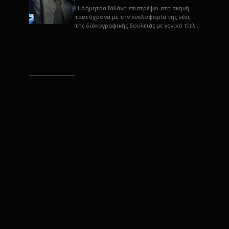
H Δήμητρα Γαλάνη επιστρέφει στη σκηνή
ταυτόχρονα με την κυκλοφορία της νέας
της δισκογραφικής δουλειάς με γενικό τίτλο
“Αλλιώς” σε στίχους του Παρασκε...
“Αλλιώς” / Δήμητρα Γαλάνη
(Στίχοι: Παρασκευάς
Καρασούλος)
Μουσική: Δήμητρα Γαλάνη, Χρυσόστομος
Μουράτογλου, Jun Miyake Πήραμε μια
πρώτη γεύση της δουλειάς τους, μέσα από
την έκδοση πριν από δύο μήνες περί...
Η Δήμητρα Γαλάνη live
“Αλλιώς”
H Δήμητρα Γαλάνη επιστρέφει στη σκηνή