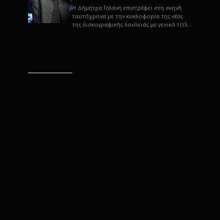
H Δήμητρα Γαλάνη επιστρέφει στη σκηνή
ταυτόχρονα με την κυκλοφορία της νέας
της δισκογραφικής δουλειάς με γενικό τίτλο
“Αλλιώς” σε στίχους του Παρασκε...
“Αλλιώς” / Δήμητρα Γαλάνη
(Στίχοι: Παρασκευάς
Καρασούλος)
Μουσική: Δήμητρα Γαλάνη, Χρυσόστομος
Μουράτογλου, Jun Miyake Πήραμε μια
πρώτη γεύση της δουλειάς τους, μέσα από
την έκδοση πριν από δύο μήνες περί...
Η Δήμητρα Γαλάνη live
“Αλλιώς”
H Δήμητρα Γαλάνη επιστρέφει στη σκηνή