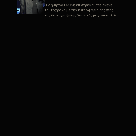
H Δήμητρα Γαλάνη επιστρέφει στη σκηνή
ταυτόχρονα με την κυκλοφορία της νέας
της δισκογραφικής δουλειάς με γενικό τίτλο
“Αλλιώς” σε στίχους του Παρασκε...
“Αλλιώς” / Δήμητρα Γαλάνη
(Στίχοι: Παρασκευάς
Καρασούλος)
Μουσική: Δήμητρα Γαλάνη, Χρυσόστομος
Μουράτογλου, Jun Miyake Πήραμε μια
πρώτη γεύση της δουλειάς τους, μέσα από
την έκδοση πριν από δύο μήνες περί...
Η Δήμητρα Γαλάνη live
“Αλλιώς”
H Δήμητρα Γαλάνη επιστρέφει στη σκηνή