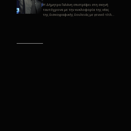
H Δήμητρα Γαλάνη επιστρέφει στη σκηνή
ταυτόχρονα με την κυκλοφορία της νέας
της δισκογραφικής δουλειάς με γενικό τίτλο
“Αλλιώς” σε στίχους του Παρασκε...
“Αλλιώς” / Δήμητρα Γαλάνη
(Στίχοι: Παρασκευάς
Καρασούλος)
Μουσική: Δήμητρα Γαλάνη, Χρυσόστομος
Μουράτογλου, Jun Miyake Πήραμε μια
πρώτη γεύση της δουλειάς τους, μέσα από
την έκδοση πριν από δύο μήνες περί...
Η Δήμητρα Γαλάνη live
“Αλλιώς”
H Δήμητρα Γαλάνη επιστρέφει στη σκηνή