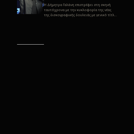
H Δήμητρα Γαλάνη επιστρέφει στη σκηνή
ταυτόχρονα με την κυκλοφορία της νέας
της δισκογραφικής δουλειάς με γενικό τίτλο
“Αλλιώς” σε στίχους του Παρασκε...
“Αλλιώς” / Δήμητρα Γαλάνη
(Στίχοι: Παρασκευάς
Καρασούλος)
Μουσική: Δήμητρα Γαλάνη, Χρυσόστομος
Μουράτογλου, Jun Miyake Πήραμε μια
πρώτη γεύση της δουλειάς τους, μέσα από
την έκδοση πριν από δύο μήνες περί...
Η Δήμητρα Γαλάνη live
“Αλλιώς”
H Δήμητρα Γαλάνη επιστρέφει στη σκηνή