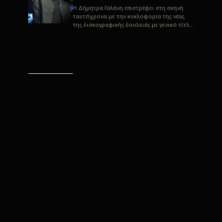
H Δήμητρα Γαλάνη επιστρέφει στη σκηνή
ταυτόχρονα με την κυκλοφορία της νέας
της δισκογραφικής δουλειάς με γενικό τίτλο
“Αλλιώς” σε στίχους του Παρασκε...
“Αλλιώς” / Δήμητρα Γαλάνη
(Στίχοι: Παρασκευάς
Καρασούλος)
Μουσική: Δήμητρα Γαλάνη, Χρυσόστομος
Μουράτογλου, Jun Miyake Πήραμε μια
πρώτη γεύση της δουλειάς τους, μέσα από
την έκδοση πριν από δύο μήνες περί...
Η Δήμητρα Γαλάνη live
“Αλλιώς”
H Δήμητρα Γαλάνη επιστρέφει στη σκηνή