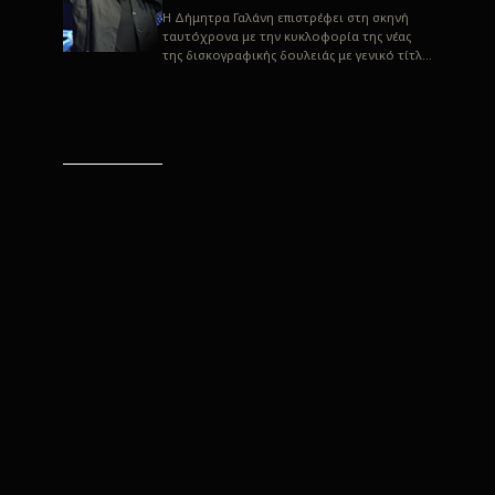
H Δήμητρα Γαλάνη επιστρέφει στη σκηνή
ταυτόχρονα με την κυκλοφορία της νέας
της δισκογραφικής δουλειάς με γενικό τίτλο
“Αλλιώς” σε στίχους του Παρασκε...
“Αλλιώς” / Δήμητρα Γαλάνη
(Στίχοι: Παρασκευάς
Καρασούλος)
Μουσική: Δήμητρα Γαλάνη, Χρυσόστομος
Μουράτογλου, Jun Miyake Πήραμε μια
πρώτη γεύση της δουλειάς τους, μέσα από
την έκδοση πριν από δύο μήνες περί...
Η Δήμητρα Γαλάνη live
“Αλλιώς”
H Δήμητρα Γαλάνη επιστρέφει στη σκηνή