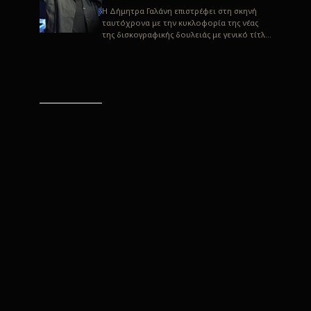
H Δήμητρα Γαλάνη επιστρέφει στη σκηνή
ταυτόχρονα με την κυκλοφορία της νέας
της δισκογραφικής δουλειάς με γενικό τίτλο
“Αλλιώς” σε στίχους του Παρασκε...
“Αλλιώς” / Δήμητρα Γαλάνη
(Στίχοι: Παρασκευάς
Καρασούλος)
Μουσική: Δήμητρα Γαλάνη, Χρυσόστομος
Μουράτογλου, Jun Miyake Πήραμε μια
πρώτη γεύση της δουλειάς τους, μέσα από
την έκδοση πριν από δύο μήνες περί...
Η Δήμητρα Γαλάνη live
“Αλλιώς”
H Δήμητρα Γαλάνη επιστρέφει στη σκηνή