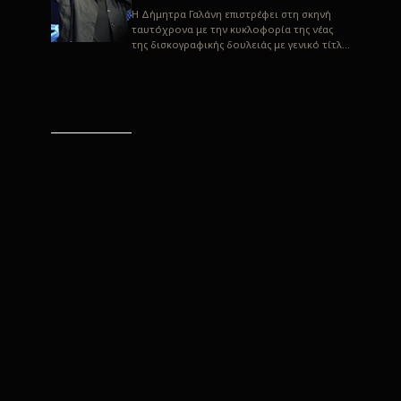
H Δήμητρα Γαλάνη επιστρέφει στη σκηνή
ταυτόχρονα με την κυκλοφορία της νέας
της δισκογραφικής δουλειάς με γενικό τίτλο
“Αλλιώς” σε στίχους του Παρασκε...
“Αλλιώς” / Δήμητρα Γαλάνη
(Στίχοι: Παρασκευάς
Καρασούλος)
Μουσική: Δήμητρα Γαλάνη, Χρυσόστομος
Μουράτογλου, Jun Miyake Πήραμε μια
πρώτη γεύση της δουλειάς τους, μέσα από
την έκδοση πριν από δύο μήνες περί...
Η Δήμητρα Γαλάνη live
“Αλλιώς”
H Δήμητρα Γαλάνη επιστρέφει στη σκηνή