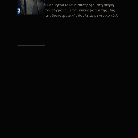
H Δήμητρα Γαλάνη επιστρέφει στη σκηνή
ταυτόχρονα με την κυκλοφορία της νέας
της δισκογραφικής δουλειάς με γενικό τίτλο
“Αλλιώς” σε στίχους του Παρασκε...
“Αλλιώς” / Δήμητρα Γαλάνη
(Στίχοι: Παρασκευάς
Καρασούλος)
Μουσική: Δήμητρα Γαλάνη, Χρυσόστομος
Μουράτογλου, Jun Miyake Πήραμε μια
πρώτη γεύση της δουλειάς τους, μέσα από
την έκδοση πριν από δύο μήνες περί...
Η Δήμητρα Γαλάνη live
“Αλλιώς”
H Δήμητρα Γαλάνη επιστρέφει στη σκηνή