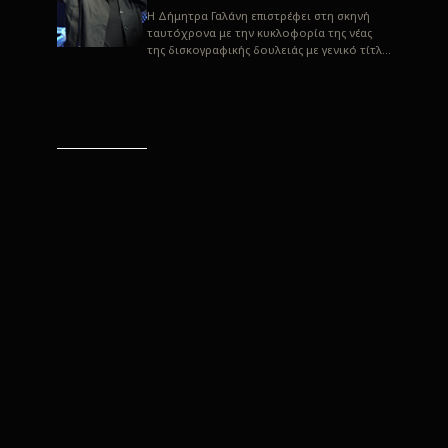
H Δήμητρα Γαλάνη επιστρέφει στη σκηνή
ταυτόχρονα με την κυκλοφορία της νέας
της δισκογραφικής δουλειάς με γενικό τίτλο
“Αλλιώς” σε στίχους του Παρασκε...
“Αλλιώς” / Δήμητρα Γαλάνη
(Στίχοι: Παρασκευάς
Καρασούλος)
Μουσική: Δήμητρα Γαλάνη, Χρυσόστομος
Μουράτογλου, Jun Miyake Πήραμε μια
πρώτη γεύση της δουλειάς τους, μέσα από
την έκδοση πριν από δύο μήνες περί...
Η Δήμητρα Γαλάνη live
“Αλλιώς”
H Δήμητρα Γαλάνη επιστρέφει στη σκηνή