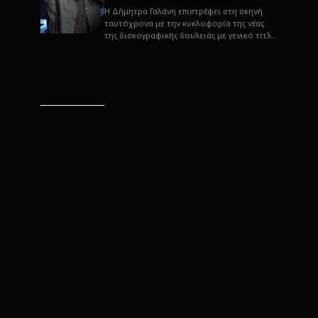
H Δήμητρα Γαλάνη επιστρέφει στη σκηνή
ταυτόχρονα με την κυκλοφορία της νέας
της δισκογραφικής δουλειάς με γενικό τίτλο
“Αλλιώς” σε στίχους του Παρασκε...
“Αλλιώς” / Δήμητρα Γαλάνη
(Στίχοι: Παρασκευάς
Καρασούλος)
Μουσική: Δήμητρα Γαλάνη, Χρυσόστομος
Μουράτογλου, Jun Miyake Πήραμε μια
πρώτη γεύση της δουλειάς τους, μέσα από
την έκδοση πριν από δύο μήνες περί...
Η Δήμητρα Γαλάνη live
“Αλλιώς”
H Δήμητρα Γαλάνη επιστρέφει στη σκηνή