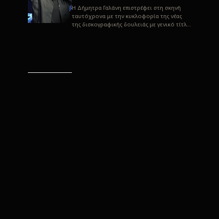
H Δήμητρα Γαλάνη επιστρέφει στη σκηνή
ταυτόχρονα με την κυκλοφορία της νέας
της δισκογραφικής δουλειάς με γενικό τίτλο
“Αλλιώς” σε στίχους του Παρασκε...
“Αλλιώς” / Δήμητρα Γαλάνη
(Στίχοι: Παρασκευάς
Καρασούλος)
Μουσική: Δήμητρα Γαλάνη, Χρυσόστομος
Μουράτογλου, Jun Miyake Πήραμε μια
πρώτη γεύση της δουλειάς τους, μέσα από
την έκδοση πριν από δύο μήνες περί...
Η Δήμητρα Γαλάνη live
“Αλλιώς”
H Δήμητρα Γαλάνη επιστρέφει στη σκηνή