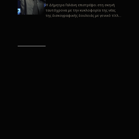
H Δήμητρα Γαλάνη επιστρέφει στη σκηνή
ταυτόχρονα με την κυκλοφορία της νέας
της δισκογραφικής δουλειάς με γενικό τίτλο
“Αλλιώς” σε στίχους του Παρασκε...
“Αλλιώς” / Δήμητρα Γαλάνη
(Στίχοι: Παρασκευάς
Καρασούλος)
Μουσική: Δήμητρα Γαλάνη, Χρυσόστομος
Μουράτογλου, Jun Miyake Πήραμε μια
πρώτη γεύση της δουλειάς τους, μέσα από
την έκδοση πριν από δύο μήνες περί...
Η Δήμητρα Γαλάνη live
“Αλλιώς”
H Δήμητρα Γαλάνη επιστρέφει στη σκηνή