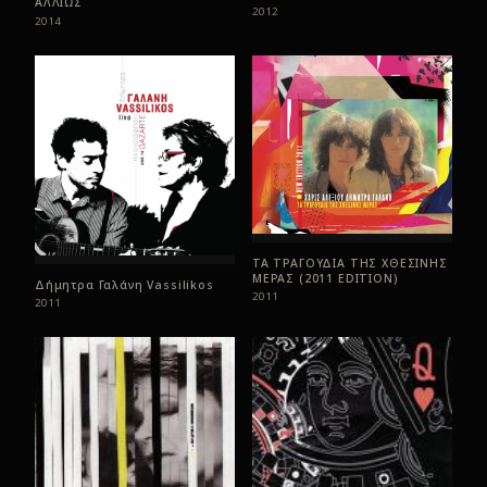
ΑΛΛΙΩΣ
2012
2014
ΤΑ ΤΡΑΓΟΥΔΙΑ ΤΗΣ ΧΘΕΣΙΝΗΣ
ΜΕΡΑΣ (2011 EDITION)
Δήμητρα Γαλάνη Vassilikos
2011
2011