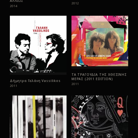
ΑΛΛΙΩΣ
2012
2014
ΤΑ ΤΡΑΓΟΥΔΙΑ ΤΗΣ ΧΘΕΣΙΝΗΣ
ΜΕΡΑΣ (2011 EDITION)
Δήμητρα Γαλάνη Vassilikos
2011
2011