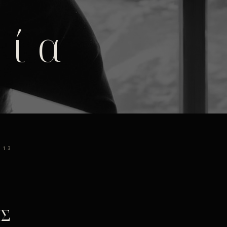
φία
13
ΗΣ