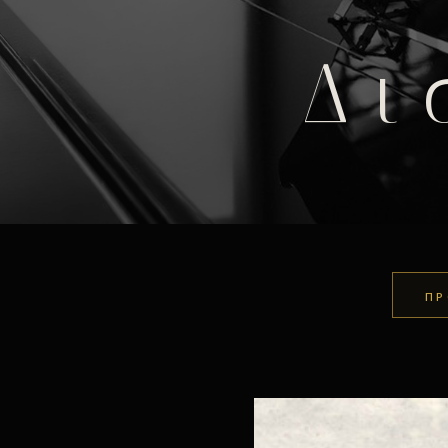
Δι
ΠΡ