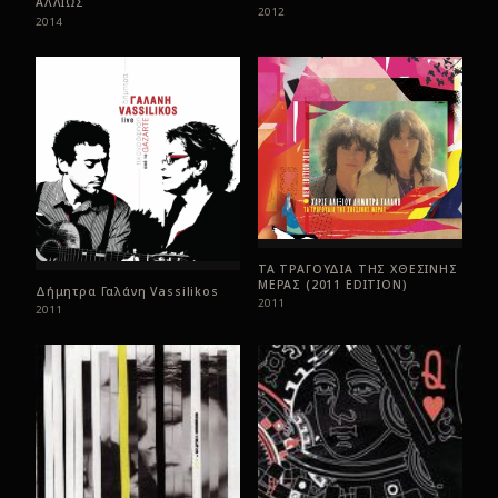
ΑΛΛΙΩΣ
2012
2014
ΤΑ ΤΡΑΓΟΥΔΙΑ ΤΗΣ ΧΘΕΣΙΝΗΣ
ΜΕΡΑΣ (2011 EDITION)
Δήμητρα Γαλάνη Vassilikos
2011
2011