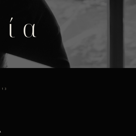
φία
13
Α