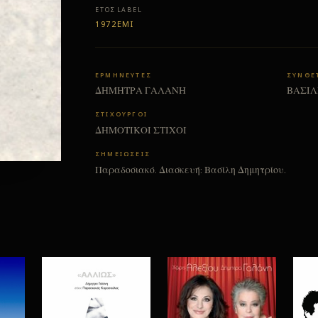
ΈΤΟΣ
LABEL
1972
ΕΜΙ
ΕΡΜΗΝΕΥΤΕΣ
ΣΥΝΘΕ
ΔΗΜΗΤΡΑ ΓΑΛΑΝΗ
ΒΑΣΙΛ
ΣΤΙΧΟΥΡΓΟΙ
ΔΗΜΟΤΙΚΟΙ ΣΤΙΧΟΙ
ΣΗΜΕΙΩΣΕΙΣ
Παραδοσιακό. Διασκευή: Βασίλη Δημητρίου.