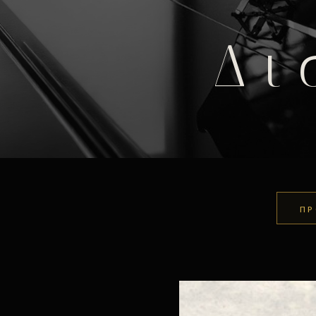
Δι
ΠΡ