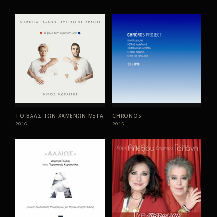
Μια άλλη χώρα
06
Αν
07
Ένα κόκκινο μαντήλι
08
Όταν γελάς
09
Απ’ το μπαλκόνι της
10
Περιουσία
11
Μπορεί - επίλογος
12
ΤΟ ΒΑΛΣ ΤΩΝ ΧΑΜΕΝΩΝ ΜΕΤΑ
CHRONOS
2016
2015