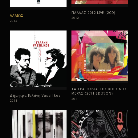
ΠΑΛΛΑΣ 2012 LIVE (2CD)
ΑΛΛΙΩΣ
2012
2014
ΤΑ ΤΡΑΓΟΥΔΙΑ ΤΗΣ ΧΘΕΣΙΝΗΣ
ΜΕΡΑΣ (2011 EDITION)
Δήμητρα Γαλάνη Vassilikos
2011
2011