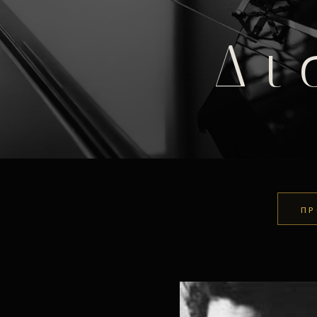
Δι
ΠΡ