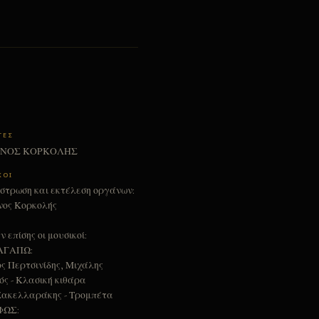
ΓΡΑΣΙΑ
ΤΕΣ
ΑΝΟΣ ΚΟΡΚΟΛΗΣ
ΕΡΠΑΤΗΣΕ Η ΟΜΟΡΦΙΑ
ΚΟΙ
ΥΚΟΦΩΣ
στρωση και εκτέλεση οργάνων:
ος Κορκολής
ΙΠΟΤΑ
Ο ΨΕΜΜΑ ΝΑ ΄ΤΑΝ Η
 επίσης οι μουσικοί:
ΛΗΘΕΙΑ
'ΑΓΑΠΩ:
ς Περτσινίδης, Μιχάλης
ς - Κλασική κιθάρα
Σακελλαράκης - Τρομπέτα
ΦΩΣ: