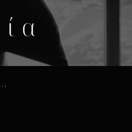
φία
13