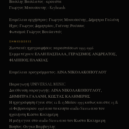
Βασιλης Βασιλατος - κρουστα
ΠΡΙΝ ΤΟ ΧΑΡΑΜΑ ΜΟΝΑΧΟΣ
19
Γιωργος Μπουσουνης - Keyboards
Τ΄ ΑΣΤΕΡΙ ΤΟΥ ΒΟΡΙΑ
20
Επιμέλεια ορχήστρας: Γιωργος Μπουσούνης, Δήμητρα Γαλάνη
Ήχος: Γιωργος Δημητρίου, Γιάννης Ρούσσος
Φωτισμοί: Γιώργος Βουδαντάς
ΣΗΜΕΙΩΣΕΙΣ
Ζωντανές ηχογραφήσεις παραστάσεων 1995-1996
Συμμετέχουν: ΕΛΛΗ ΠΑΣΠΑΛΑ, ΓΕΡΑΣΙΜΟΣ ΑΝΔΡΕΑΤΟΣ,
ΦΙΛΙΠΠΟΣ ΠΛΑΚΙΑΣ
Επιμέλεια προγράμματος: ΛΙΝΑ ΝΙΚΟΛΑΚΟΠΟΥΛΟΥ
Παραγωγή: UNIVERSAL MUSIC
Διεύθυνση παραγωγής: ΛΙΝΑ ΝΙΚΟΛΑΚΟΠΟΥΛΟΥ,
ΔΗΜΗΤΡΑ ΓΑΛΑΝΗ, ΚΩΣΤΑΣ ΚΑΛΗΜΕΡΗΣ
Η ηχογράφηση έγινε στις 12 & 13 Μαϊου 1995 καθως και στις 15 &
16 Φεβρουαριου 1996 απο το κινητο studio Sierra απο τον
ηχολήπτη Κώστα Καλημέρη
Η μιξη εγινε στο studio Sierra απο τον Κωστα Καλημερη
Βοηθος: Ουγκο Βαρβογλης