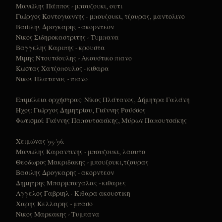
Μανώλης Πάππος - μπουζουκι, ουτι
ΠΕΣ ΠΩΣ Μ΄ ΑΝΤΑΜΩΣΕΣ
07
Γιώργος Κοντογιαννης - μπουζουκι, τζουρας, μαντολινο
ΔΕΝ ΕΙΣΑΙ ΕΔΩ
Βασιλης Δρογκαρης - ακορντεον
08
Νικος Σιδηροκαστριτης - Τυμπανα
ΚΑΙΓΟΜΑΙ, ΚΑΙΓΟΜΑΙ
09
Βαγγελης Καριπης - κρουστα
Μιμης Ντουτσουλης - Ακουστικο πιανο
ΘΑΛΑΣΣΑ ΠΛΑΤΙΑ
10
Κωστας Χατζοπουλος - κιθαρα
Νικος Πλατανος - πιανο
ΕΦΤΑ ΤΡΑΓΟΥΔΙΑ ΘΑ ΣΟΥ ΠΩ
11
Επιμέλεια ορχήστρας: Νίκος Πλάτανος, Δήμητρα Γαλάνη
ΧΑΣΑΠΙΚΟ 40
12
Ήχος: Γιώργος Δημητρίου, Γιάννης Ρούσσος
ΠΗΡΕΣ ΤΟ ΜΕΓΑΛΟ ΔΡΟΜΟ
Φωτισμοί: Γιάννης Παπουτσαάκης, Μύρων Παπουτσάκης
13
ΤΑ ΤΡΕΝΑ ΠΟΥ ΦΥΓΑΝ
14
Χειμώνας '95-'96:
Μανωλης Καραντινης - μπουζουκι, λαουτο
ΠΗΡΑ ΑΠ΄ ΤΟ ΧΕΡΙ ΣΟΥ ΝΕΡΟ
15
Θεοδωρος Μακριδακης - μπουζουκι,τζουρας
Βασιλης Δρογκαρης - ακορντεον
ΔΕΝ ΞΕΡΩ ΠΟΣΟ Σ΄ ΑΓΑΠΩ
16
Δημητρης Μπαρμπαγαλας - κιθαρες
Αγγελος Γαβριηλ - Κιθαρα ακουστικη
ΜΑΤΙΑ ΒΟΥΡΚΩΜΕΝΑ
17
Χαρης Κελλαρης - μπασο
ΑΠΟΨΕ ΣΤΙΣ ΑΚΡΟΓΙΑΛΙΕΣ
Νικος Μαρκακης - Τυμπανα
18