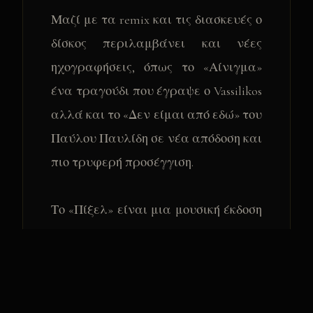
Μαζί με τα remix και τις διασκευές ο
δίσκος περιλαμβάνει και νέες
ηχογραφήσεις, όπως το «Αίνιγμα»
ένα τραγούδι που έγραψε ο Vassilikos
αλλά και το «Δεν είμαι από εδώ» του
Παύλου Παυλίδη σε νέα απόδοση και
πιο τρυφερή προσέγγιση.
Το «Πίξελ» είναι μια μουσική έκδοση
που συνοδεύεται από το βιβλίο
«Ψηφίδες Χρόνου», βασισμένο σε
αποσπάσματα από τη νουβέλα «Τα
όνειρα του Αϊνστάιν» και εικόνες της