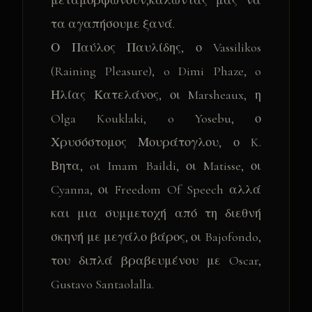
μεταμορφώνουν,καλώντας μας να
τα αγαπήσουμε ξανά.
Ο Παύλος Παυλίδης, ο Vassilikos
(Raining Pleasure), o Dimi Phaze, o
Ηλίας Κατελάνος, οι Marsheaux, η
Olga Kouklaki, o Yosebu, ο
Χρυσόστομος Μουράτογλου, ο K.
Βητα, oι Imam Baildi, οι Matisse, οι
Cyanna, οι Freedom Of Speech αλλά
και μια συμμετοχή από τη διεθνή
σκηνή με μεγάλο βάρος, οι Bajofondo,
του διπλά βραβευμένου με Oscar,
Gustavo Santaolalla.