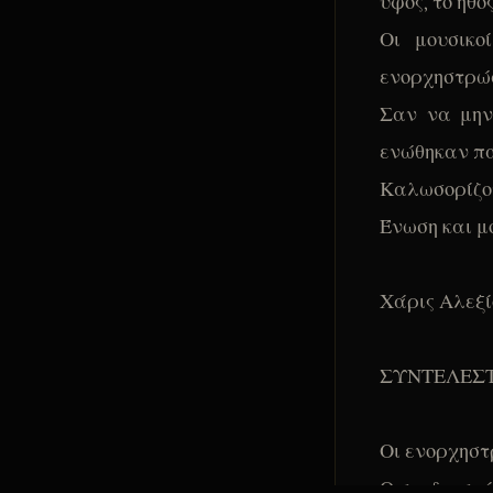
ύφος, το ήθο
Οι μουσικο
ενορχηστρώσ
Σαν να μην
ενώθηκαν πά
Καλωσορίζου
Ένωση και μ
Χάρις Αλεξί
ΣΥΝΤΕΛΕΣ
Οι ενορχησ
Ο σχεδιασμ