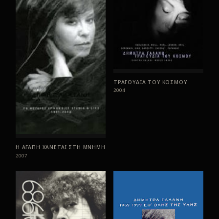
ΑΤΟΜΙΚΗ ΜΟΥ ΕΝΕΡΓΕΙΑ
17
Η ΠΙΟ ΜΕΓΑΛΗ ΩΡΑ
18
ΧΟΡΟΣ ΜΕ ΤΗ ΣΚΙΑ ΜΟΥ
19
ΗΡΘΕ ΒΟΡΙΑΣ, ΗΡΘΕ ΝΟΤΙΑΣ
20
ΤΡΑΓΟΥΔΙΑ ΤΟΥ ΚΟΣΜΟΥ
ΜΗΝ ΤΟΝ ΡΩΤΑΣ ΤΟΝ ΟΥΡΑΝΟ, ALL ALONE AM I
21
2004
ΕΛΑ ΣΕ ΜΕΝΑ
22
ΤΑ ΛΙΑΝΟΤΡΑΓΟΥΔΑ
23
ΧΑΣΑΠΙΚΟ 40
24
Η ΑΓΑΠΗ ΧΑΝΕΤΑΙ ΣΤΗ ΜΝΗΜΗ
2007
ΑΚΡΟΓΙΑΛΙΕΣ ΔΕΙΛΙΝΑ
25
ΣΕ ΒΛΕΠΩ ΣΤΟ ΠΟΤΗΡΙ ΜΟΥ
26
ΘΑ ΚΛΕΙΣΩ ΤΑ ΜΑΤΙΑ
27
ΕΡΩΤΑ ΜΟΥ ΑΓΙΑΤΡΕΥΤΕ
28