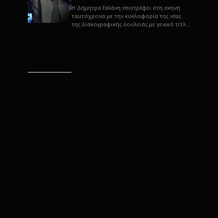
H Δήμητρα Γαλάνη επιστρέφει στη σκηνή
ταυτόχρονα με την κυκλοφορία της νέας
της δισκογραφικής δουλειάς με γενικό τίτλο
“Αλλιώς” σε στίχους του Παρασκε...
“Αλλιώς” / Δήμητρα Γαλάνη
(Στίχοι: Παρασκευάς
Καρασούλος)
Μουσική: Δήμητρα Γαλάνη, Χρυσόστομος
Μουράτογλου, Jun Miyake Πήραμε μια
πρώτη γεύση της δουλειάς τους, μέσα από
την έκδοση πριν από δύο μήνες περί...
Η Δήμητρα Γαλάνη live
“Αλλιώς”
H Δήμητρα Γαλάνη επιστρέφει στη σκηνή