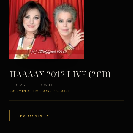
ΠΑΛΛΑΣ 2012 LIVE (2CD)
ΈΤΟΣ
LABEL
ΚΩΔΙΚΌΣ
2012
MINOS EMI
5099931930321
ΤΡΑΓΟΥΔΙΑ
▾