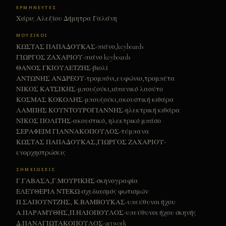
ΑΓΑΠΗ ΜΕΣΑ ΣΤΗΝ ΚΑΡΔΙΑ
01
ΕΡΜΗΝΕΥΤΕΣ
Χάρις Αλεξίου Δήμητρα Γαλάνη
Ο ΜΑΡΜΑΡΩΜΕΝΟΣ ΒΑΣΙΛΙΑΣ
02
ΜΟΥΣΙΚΟΙ
ΧΑΛΑΣΙΑ ΜΟΥ
03
ΚΩΣΤΑΣ ΠΑΠΑΔΟΥΚΑΣ-πιάνο,keyboards
ΓΙΩΡΓΟΣ ΖΑΧΑΡΙΟΥ-πιάνο keyboards
ΟΔΟΣ ΑΡΙΣΤΟΤΕΛΟΥΣ
04
ΘΑΝΟΣ ΓΚΙΟΥΛΕΤΖΗΣ-βιολί
ΜΙΑ ΚΑΛΗΜΕΡΑ
ΑΝΤΩΝΗΣ ΑΝΔΡΕΟΥ-τρομπόνι,ευφώνιο,τρομπέτα
05
ΝΙΚΟΣ ΚΑΤΣΙΚΗΣ-μπουζούκι,ισπανικό λαούτο
ΑΝ Μ'ΑΓΑΠΑΣ ΦΙΛΑ ΣΤΑΥΡΟ
06
ΚΟΣΜΑΣ ΚΟΚΟΛΗΣ-μπουζούκι,ακουστική κιθάρα
ΛΑΜΠΗΣ ΚΟΥΝΤΟΥΡΟΓΙΑΝΝΗΣ-ηλεκτρική κιθάρα
ΞΗΜΕΡΩΝΕΙ
07
ΝΙΚΟΣ ΠΟΛΙΤΗΣ-ακουστικό, ηλεκτρικό μπάσο
ΣΕΡΑΦΕΙΜ ΓΙΑΝΝΑΚΟΠΟΥΛΟΣ-τύμπανα
ΣΥΝΑΝΤΗΣΗ / ΖΗΤΑ ΜΟΥ Ο,ΤΙ ΘΕΣ
08
ΚΩΣΤΑΣ ΠΑΠΑΔΟΥΚΑΣ,ΓΙΩΡΓΟΣ ΖΑΧΑΡΙΟΥ-
ενορχηστρώσεις
ΗΤΑΝ ΜΙΑ ΦΟΡΑ ΚΙ ΕΝΑ ΚΑΙΡΟ
09
ΣΗΜΕΙΩΣΕΙΣ
Ο ΧΟΡΟΣ ΜΕ ΤΗ ΣΚΙΑ ΜΟΥ
10
Γ.ΓΑΒΑΣΛ,Γ.ΜΟΥΡΙΚΗΣ-σκηνογραφία
ΘΑΛΑΣΣΑ ΠΛΑΤΙΑ
ΕΛΕΥΘΕΡΙΑ ΝΤΕΚΩ-σχεδιασμός φωτισμών
11
Π.ΣΑΠΟΥΝΤΖΗΣ, Κ.ΒΑΜΒΟΥΚΑΣ-υπεύθυνοι ήχου
ΕΛΑ ΜΑΖΙ ΜΟΥ
12
Α.ΠΑΡΑΜΥΘΗΣ,Π.ΗΛΙΟΠΟΥΛΟΣ-υπεύθυνοι ήχου σκηνής
Δ.ΠΑΝΑΓΙΩΤΑΚΟΠΟΥΛΟΣ-artwork