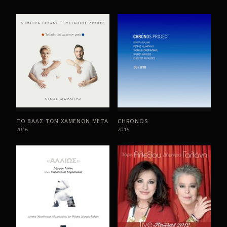
Μια άλλη χώρα
06
Αν
07
Ένα κόκκινο μαντήλι
08
Όταν γελάς
09
Απ’ το μπαλκόνι της
10
Περιουσία
11
Μπορεί - επίλογος
12
ΤΟ ΒΑΛΣ ΤΩΝ ΧΑΜΕΝΩΝ ΜΕΤΑ
CHRONOS
2016
2015