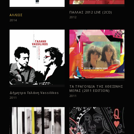
ΠΑΛΛΑΣ 2012 LIVE (2CD)
ΑΛΛΙΩΣ
2012
2014
ΤΑ ΤΡΑΓΟΥΔΙΑ ΤΗΣ ΧΘΕΣΙΝΗΣ
ΜΕΡΑΣ (2011 EDITION)
Δήμητρα Γαλάνη Vassilikos
2011
2011