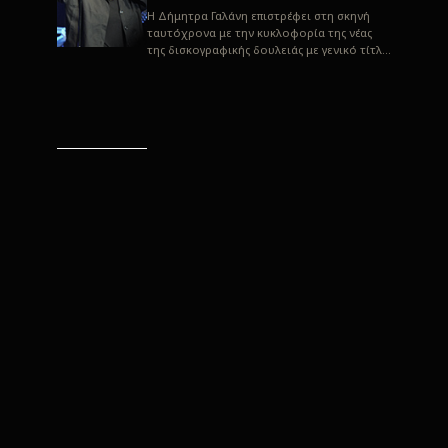
H Δήμητρα Γαλάνη επιστρέφει στη σκηνή
ταυτόχρονα με την κυκλοφορία της νέας
της δισκογραφικής δουλειάς με γενικό τίτλο
“Αλλιώς” σε στίχους του Παρασκε...
“Αλλιώς” / Δήμητρα Γαλάνη
(Στίχοι: Παρασκευάς
Καρασούλος)
Μουσική: Δήμητρα Γαλάνη, Χρυσόστομος
Μουράτογλου, Jun Miyake Πήραμε μια
πρώτη γεύση της δουλειάς τους, μέσα από
την έκδοση πριν από δύο μήνες περί...
Η Δήμητρα Γαλάνη live
“Αλλιώς”
H Δήμητρα Γαλάνη επιστρέφει στη σκηνή